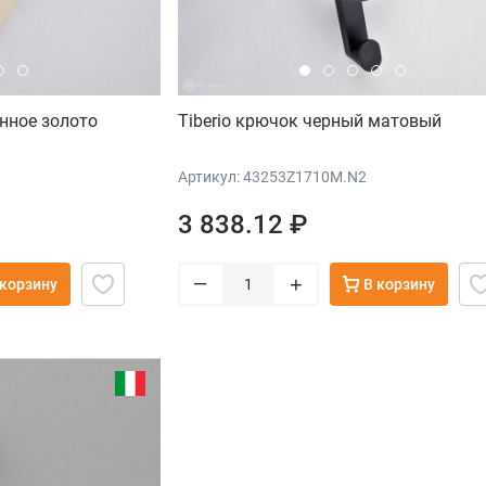
нное золото
Tiberio крючок черный матовый
Артикул: 43253Z1710M.N2
3 838.12 ₽
–
+
 корзину
В корзину