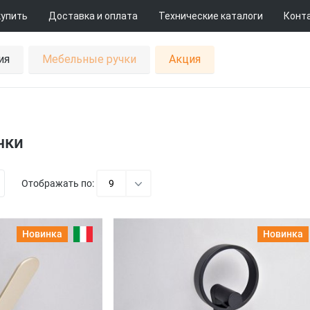
купить
Доставка и оплата
Технические каталоги
Конт
ия
Мебельные ручки
Акция
чки
Отображать по:
9
Новинка
Новинка