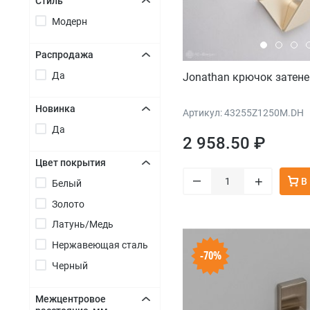
Стиль
Модерн
+
Распродажа
Да
+
Jonathan крючок затене
Новинка
Артикул: 43255Z1250M.DH
Да
+
2 958.50 ₽
Цвет покрытия
–
+
В
Белый
+
Золото
Латунь/Медь
Нержавеющая сталь
-70%
Черный
Межцентровое