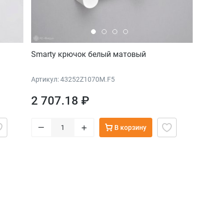
Smarty крючок белый матовый
Артикул: 43252Z1070M.F5
2 707.18 ₽
–
+
В корзину