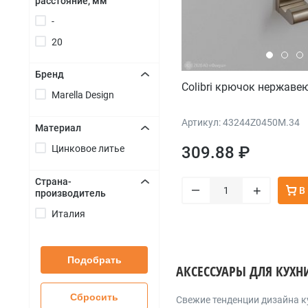
расстояние, мм
+
-
20
Бренд
Colibri крючок нержав
Marella Design
+
Артикул: 43244Z0450M.34
Материал
Цинковое литье
309.88 ₽
+
Страна-
–
+
В
производитель
+
Италия
Подобрать
АКСЕССУАРЫ ДЛЯ КУХНИ
Сбросить
Cвежие тенденции дизайна к