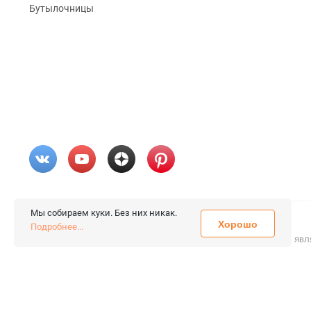
Бутылочницы
Мы собираем куки. Без них никак.
Хорошо
© 2026 «FieraShop.ru»
Подробнее...
Сопровождение сайта
- Вебформат.
Все права защищены.
Не явл