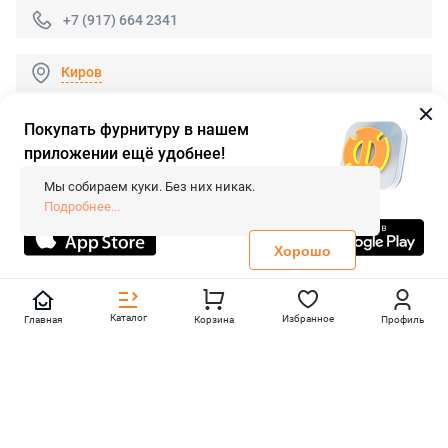
+7 (917) 664 2341
Киров
Покупать фурнитуру в нашем
приложении ещё удобнее!
© 2026 «FieraShop.ru»
Сопровождение сайта
- Вебформат.
Мы собираем куки. Без них никак.
Все права защищены.
Подробнее...
Не является публичной офертой
Политика конфиденциальности
Хорошо
Каталог
Избранное
Главная
Корзина
Профиль