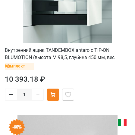
Внутренний ящик TANDEMBOX antaro с TIP-ON
BLUMOTION (высота М 98,5, глубина 450 мм, вес
ящика до 20 кг), черный
Комплект
10 393.18 ₽
–
+
-60%