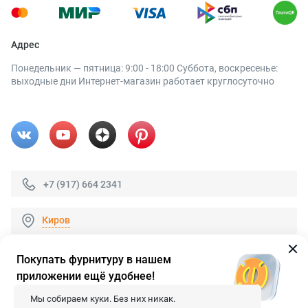
Адрес
Понедельник — пятница: 9:00 - 18:00 Суббота, воскресенье:
выходные дни Интернет-магазин работает круглосуточно
+7 (917) 664 2341
Киров
Покупать фурнитуру в нашем
приложении ещё удобнее!
© 2026 «FieraShop.ru»
Сопровождение сайта
- Вебформат.
Мы собираем куки. Без них никак.
Все права защищены.