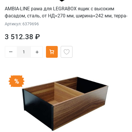
AMBIA-LINE рама для LEGRABOX ящик с высоким
фасадом, сталь, от НД=270 мм, ширина=242 мм, терра-
черный
Артикул: 6379696
3 512.38 ₽
–
+