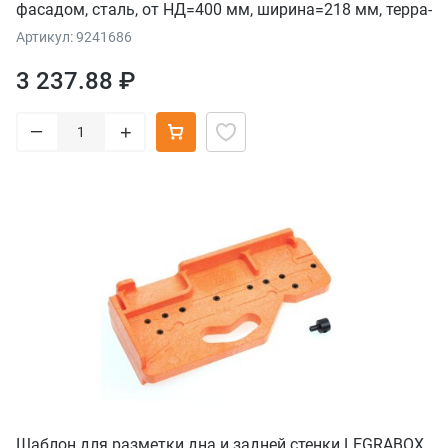
фасадом, сталь, от НД=400 мм, ширина=218 мм, терра-
черный
Артикул: 9241686
3 237.88 ₽
–
+
Шаблон для разметки дна и задней стенки LEGRABOX