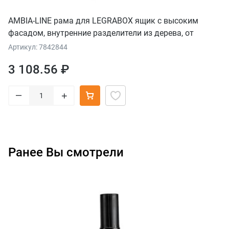
AMBIA-LINE рама для LEGRABOX ящик с высоким
фасадом, внутренние разделители из дерева, от
НД=400 мм, ширина=218 мм, орех "Теннесси"/терра-
Артикул: 7842844
черный
3 108.56 ₽
–
+
Ранее Вы смотрели