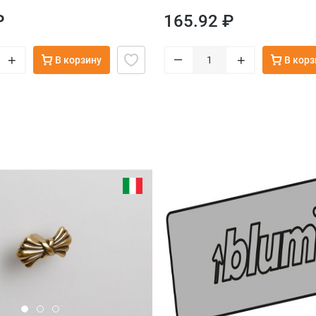
₽
165.92 ₽
–
+
+
В корзину
В корз