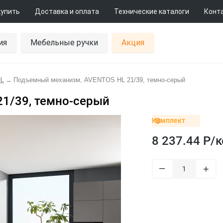
купить
Доставка и оплата
Технические каталоги
Конт
ия
Мебельные ручки
Акция
L
→
Подъемный механизм, AVENTOS HL 21/39, темно-серый
1/39, темно-серый
Комплект
8 237.44 Р/
к
–
+