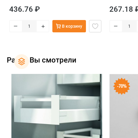
436.76 ₽
267.18 
–
–
+
В корзину
Ранее Вы смотрели
-70%