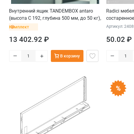
Внутренний ящик TANDEMBOX antaro
Radici мебе
(высота С 192, глубина 500 мм, до 50 кг),
состаренное
белый
Артикул: 240
Комплект
13 402.92 ₽
50.02 ₽
–
–
+
В корзину