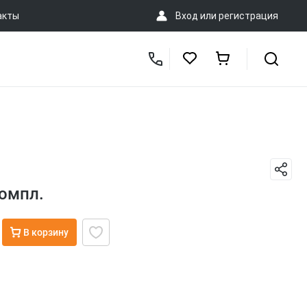
акты
Вход
или
регистрация
омпл.
В корзину