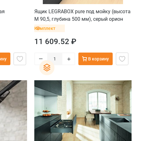
ая
Ящик LEGRABOX pure под мойку (высота
M 90,5, глубина 500 мм), серый орион
Комплект
11 609.52 ₽
–
+
ину
В корзину