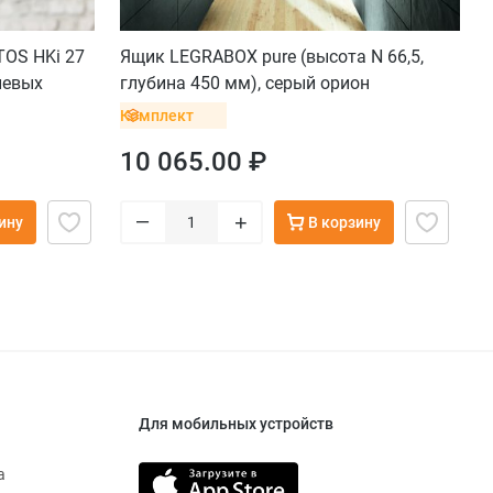
OS HKi 27
Ящик LEGRABOX pure (высота N 66,5,
иевых
глубина 450 мм), серый орион
Комплект
10 065.00 ₽
–
+
ину
В корзину
Для мобильных устройств
а