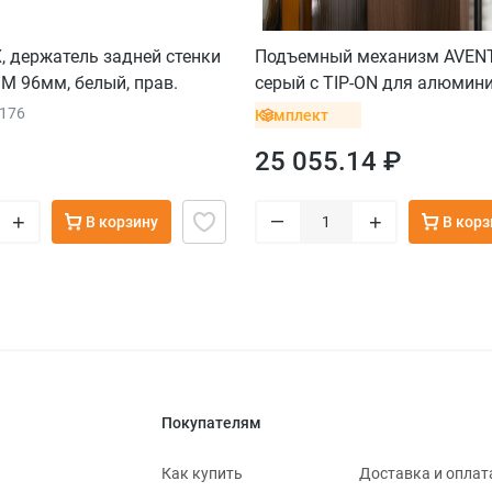
 держатель задней стенки
Подъемный механизм AVENT
M 96мм, белый, прав.
серый с TIP-ON для алюмин
фасадов
0176
Комплект
25 055.14 ₽
–
+
+
В корзину
В корз
Покупателям
Как купить
Доставка и оплат