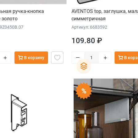
льная ручка-кнопка
AVENTOS top, заглушка, мал
 золото
симметричная
89Z0450B.07
Артикул: 6683592
109.80 ₽
–
+
+
В корзину
В корз