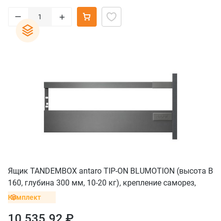
–
+
Ящик TANDEMBOX antaro TIP-ON BLUMOTION (высота B
160, глубина 300 мм, 10-20 кг), крепление саморез,
серый орион
Комплект
10 535.92 ₽