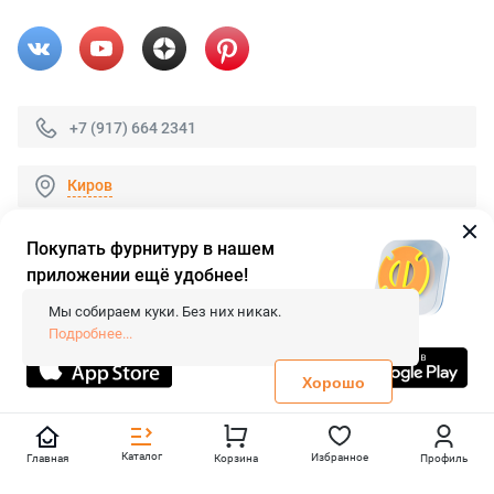
+7 (917) 664 2341
Киров
Покупать фурнитуру в нашем
приложении ещё удобнее!
© 2026 «FieraShop.ru»
Сопровождение сайта
- Вебформат.
Мы собираем куки. Без них никак.
Все права защищены.
Подробнее...
Не является публичной офертой
Политика конфиденциальности
Хорошо
Каталог
Избранное
Главная
Корзина
Профиль