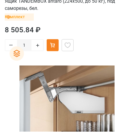
Ящик TANDEMBOX antaro (224х500, до 50 кг), под
саморезы, бел.
Комплект
8 505.84 ₽
–
+