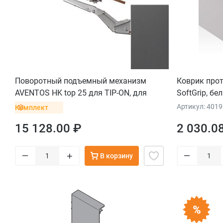
Поворотный подъемный механизм
Коврик прот
AVENTOS HK top 25 для TIP-ON, для
SoftGrip, б
тонких фасадов, белый, евровинт
Артикул: 4019
Комплект
15 128.00 ₽
2 030.0
–
–
+
В корзину