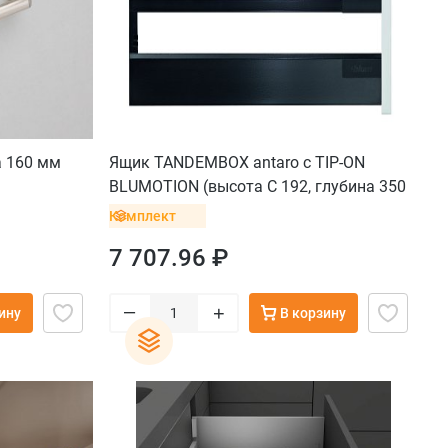
а 160 мм
Ящик TANDEMBOX antaro с TIP-ON
BLUMOTION (высота С 192, глубина 350
мм, вес ящика до 20 кг), крепление под
Комплект
саморезы, черный
7 707.96 ₽
–
+
ину
В корзину