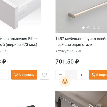
ив скольжения Fibre
1457 мебельная ручка-скоб
елый (ширина 473 мм.)
нержавеющая сталь
73-4
Артикул: 1457.4B
8 ₽
701.50 ₽
–
+
+
В корзину
В корз