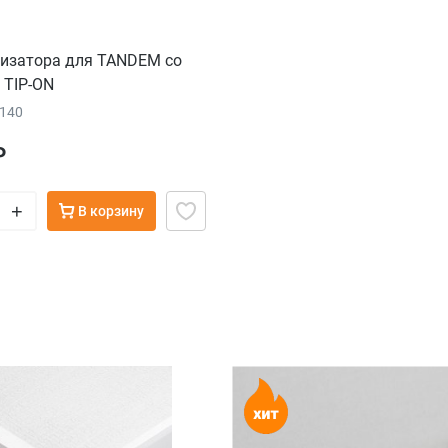
низатора для TANDEM со
 TIP-ON
2140
₽
+
В корзину