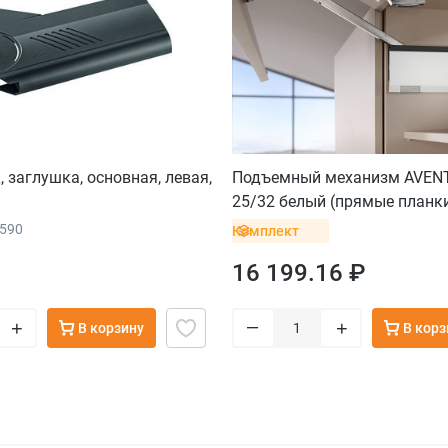
 заглушка, основная, левая,
Подъемный механизм AVENT
25/32 белый (прямые планк
рычага и крестообразные с
8590
Комплект
петель)
16 199.16 ₽
–
+
+
В корзину
В корз