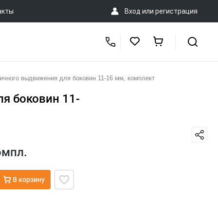
акты
Вход
или
регистрация
ичного выдвижения для боковин 11-16 мм, комплект
я боковин 11-
омпл.
В корзину