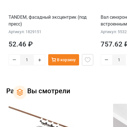
TANDEM, фасадный эксцентрик (под
Вал синхро
пресс)
встроенным
Артикул: 1829151
Артикул: 553
52.46 ₽
757.62 
–
–
+
В корзину
Ранее Вы смотрели