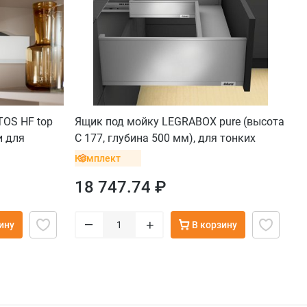
OS HF top
Ящик под мойку LEGRABOX pure (высота
и для
C 177, глубина 500 мм), для тонких
 винтом для
фасадов, белый шелк
Комплект
18 747.74 ₽
–
+
ину
В корзину