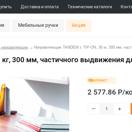
купить
Доставка и оплата
Технические каталоги
Конт
ия
Мебельные ручки
Акция
 направляющих
→
Направляющие TANDEM с TIP-ON, 30 кг, 300 мм, част
кг, 300 мм, частичного выдвижения дл
Комплект
2 577.86 Р/
к
–
+