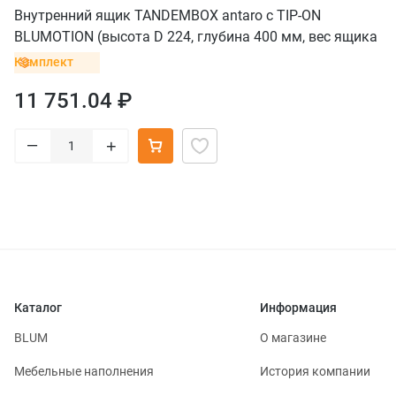
Внутренний ящик TANDEMBOX antaro с TIP-ON
BLUMOTION (высота D 224, глубина 400 мм, вес ящика
от 10 до 30 кг), черный
Комплект
11 751.04 ₽
–
+
Каталог
Информация
BLUM
О магазине
Мебельные наполнения
История компании