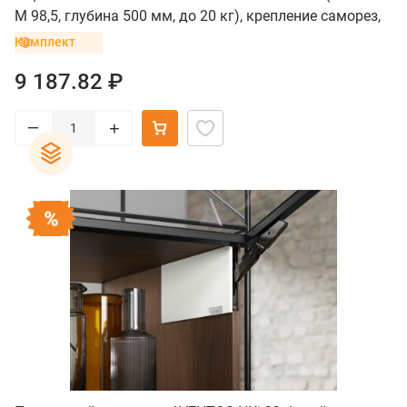
M 98,5, глубина 500 мм, до 20 кг), крепление саморез,
серый орион
Комплект
9 187.82 ₽
–
+