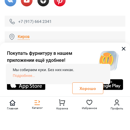
+7 (917) 664 2341
Киров
Покупать фурнитуру в нашем
приложении ещё удобнее!
© 2026 «FieraShop.ru»
Сопровождение сайта
- Вебформат.
Мы собираем куки. Без них никак.
Все права защищены.
Подробнее...
Не является публичной офертой
Политика конфиденциальности
Хорошо
Каталог
Избранное
Главная
Корзина
Профиль