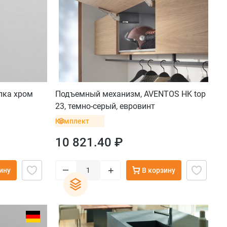
пка хром
Подъемный механизм, AVENTOS HK top
23, темно-серый, евровинт
Комплект
10 821.40 ₽
–
+
ину
В корзину