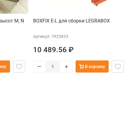
высот M, N
BOXFIX E-L для сборки LEGRABOX
Артикул: 7925833
10 489.56 ₽
–
+
ину
В корзину