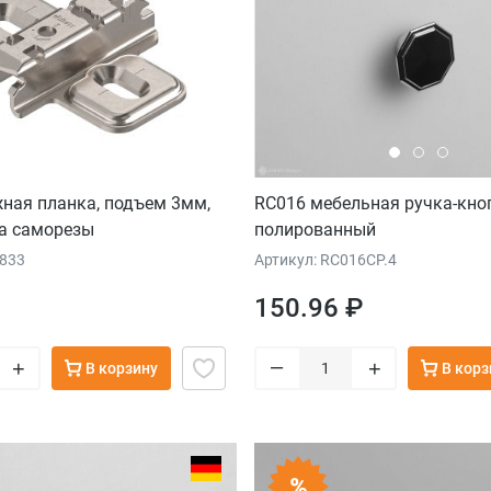
жная планка, подъем 3мм,
RC016 мебельная ручка-кно
на саморезы
полированный
7833
Артикул: RC016CP.4
150.96 ₽
–
+
+
В корзину
В корз