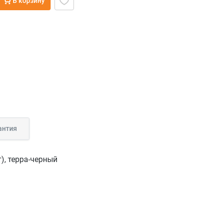
В корзину
антия
), терра-черный