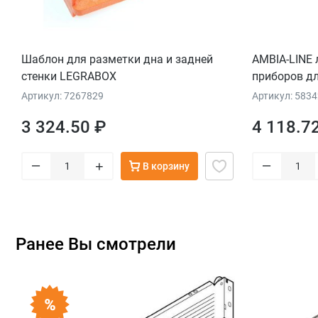
Шаблон для разметки дна и задней
AMBIA-LINE 
стенки LEGRABOX
приборов д
ящик, 4 лот
Артикул: 7267829
Артикул: 583
НД=450 мм, 
3 324.50 ₽
4 118.7
черный
–
–
+
В корзину
Ранее Вы смотрели