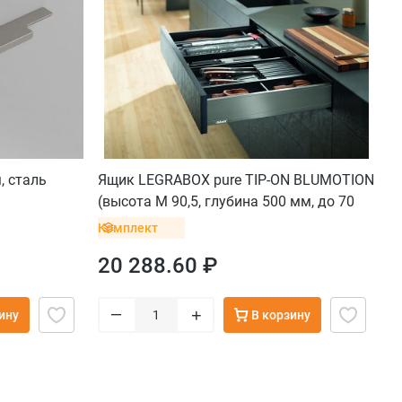
, сталь
Ящик LEGRABOX pure TIP-ON BLUMOTION
(высота M 90,5, глубина 500 мм, до 70
кг), для тонких фасадов, серый орион
Комплект
20 288.60 ₽
–
+
ину
В корзину