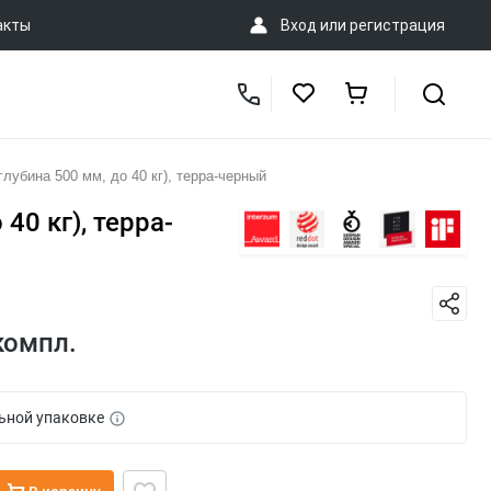
акты
Вход
или
регистрация
убина 500 мм, до 40 кг), терра-черный
40 кг), терра-
компл.
ьной упаковке