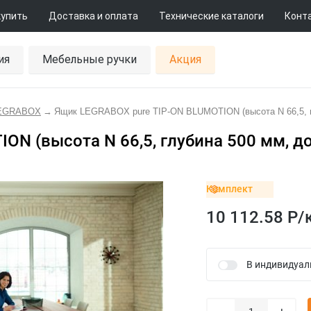
купить
Доставка и оплата
Технические каталоги
Конт
ия
Мебельные ручки
Акция
LEGRABOX
→
Ящик LEGRABOX pure TIP-ON BLUMOTION (высота N 66,5, гл
 (высота N 66,5, глубина 500 мм, до 
Комплект
10 112.58 Р/
В индивидуал
–