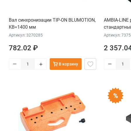
Вал синхронизации TIP-ON BLUMOTION,
AMBIA-LINE
KB=1400 мм
стандартный
разделители
Артикул: 3270285
Артикул: 737
ширина=242 
782.02 ₽
2 357.0
черный
–
–
+
В корзину