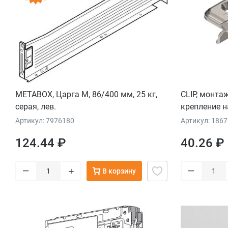
METABOX, Царга М, 86/400 мм, 25 кг,
CLIP, монта
серая, лев.
крепление 
Артикул: 7976180
Артикул: 186
124.44 ₽
40.26 ₽
–
–
+
В корзину