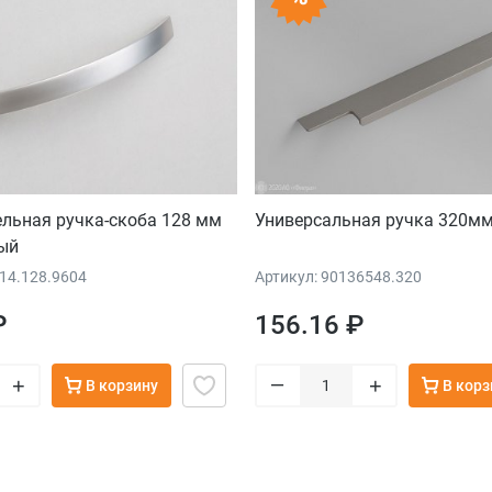
льная ручка-скоба 128 мм
Универсальная ручка 320мм
ый
014.128.9604
Артикул: 90136548.320
₽
156.16 ₽
–
+
+
В корзину
В корз