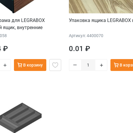
 рама для LEGRABOX
Упаковка ящика LEGRABOX 
 ящик, внутренние
 из дерева, от НД=270 мм,
5058
Артикул: 4400070
мм, орех "Теннесси"/терра-
4 ₽
0.01 ₽
–
+
+
В корзину
В корз