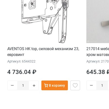
AVENTOS HK top, силовой механизм 23,
217014 мебе
евровинт
хром матов
Артикул: 6544322
Артикул: 217
4 736.04 ₽
645.38 
–
–
+
В корзину