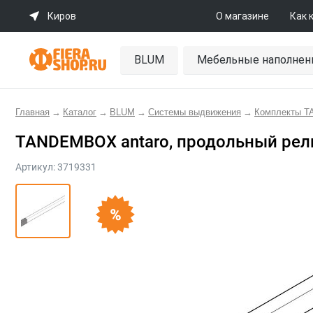
Киров
О магазине
Как 
BLUM
Мебельные наполнен
Главная
→
Каталог
→
BLUM
→
Системы выдвижения
→
Комплекты 
TANDEMBOX antaro, продольный рели
Артикул:
3719331