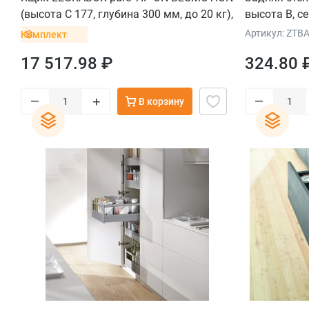
(высота C 177, глубина 300 мм, до 20 кг),
высота B, с
для тонких фасадов, белый шелк
Артикул: ZTB
Комплект
17 517.98 ₽
324.80 
–
–
+
В корзину