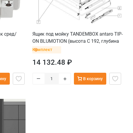
к сред/
Ящик под мойку TANDEMBOX antaro TIP-
ON BLUMOTION (высота C 192, глубина
450 мм, от 10 до 30 кг), крепление
Комплект
саморез, серый орион
14 132.48 ₽
–
+
ину
В корзину