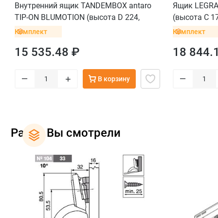
Внутренний ящик TANDEMBOX antaro
Ящик LEGRA
TIP-ON BLUMOTION (высота D 224,
(высота C 17
глубина 400 мм, до 20 кг), серый
для тонких 
Комплект
Комплект
15 535.48 ₽
18 844.
–
–
+
В корзину
Ранее Вы смотрели