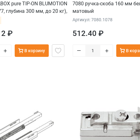
BOX pure TIP-ON BLUMOTION
7080 ручка-скоба 160 мм б
7, глубина 300 мм, до 20 кг),
матовый
фасадов, серый орион
Артикул: 7080.1078
12 ₽
512.40 ₽
–
+
+
В корзину
В корз