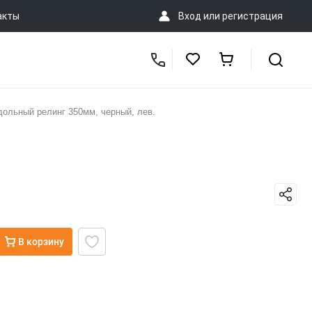
акты
Вход
или
регистрация
ольный релинг 350мм, черный, лев.
В корзину