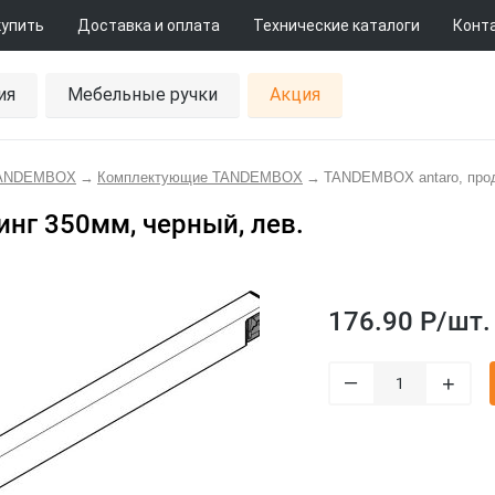
купить
Доставка и оплата
Технические каталоги
Конт
ия
Мебельные ручки
Акция
TANDEMBOX
→
Комплектующие TANDEMBOX
→
TANDEMBOX antaro, прод
нг 350мм, черный, лев.
176.90 Р/
шт.
–
+