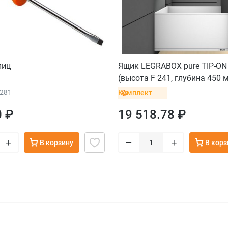
лиц
Ящик LEGRABOX pure TIP-O
(высота F 241, глубина 450 м
для тонких фасадов, белый
9281
Комплект
0 ₽
19 518.78 ₽
–
+
+
В корзину
В корз