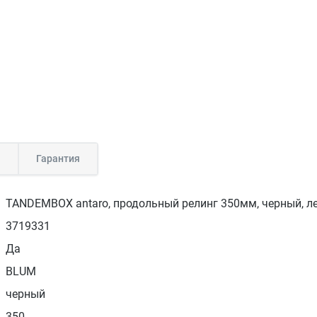
а
Гарантия
TANDEMBOX antaro, продольный релинг 350мм, черный, ле
3719331
Да
BLUM
черный
350