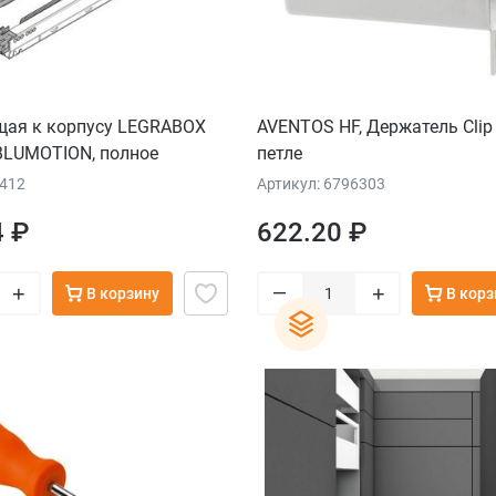
ая к корпусу LEGRABOX
AVENTOS HF, Держатель Clip 
BLUMOTION, полное
петле
 40 кг, НД=270 мм, левая/
9412
Артикул: 6796303
4 ₽
622.20 ₽
–
+
+
В корзину
В корз