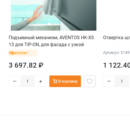
Подъемный механизм, AVENTOS HK-XS
Отвертка ш
13 для TIP-ON, для фасада с узкой
алюм.рамкой, с накладными петлями и
Артикул: 314
Комплект
прямыми ответными планками
3 697.82 ₽
1 122.4
–
–
+
В корзину