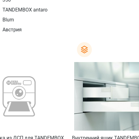
TANDEMBOX antaro
Blum
Австрия
нка из ДСП для TANDEMBOX,
Внутренний ящик TANDEMBOX