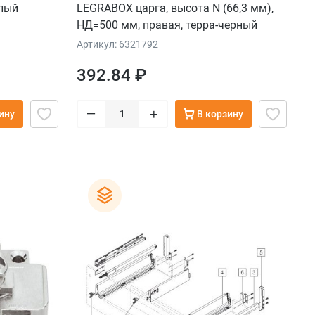
елый
LEGRABOX царга, высота N (66,3 мм),
НД=500 мм, правая, терра-черный
Артикул: 6321792
392.84 ₽
–
+
ину
В корзину