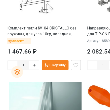
Комплект петли №104 CRISTALLO без
Направляющ
пружины, для угла 10гр, вкладная,
для TIP-ON 
пластина для стекла/зеркала
выдвижение,
Артикул: 858
Комплект
правая
1 467.66 ₽
2 082.5
–
–
+
В корзину