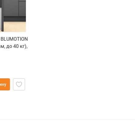
N BLUMOTION
м, до 40 кг),
 шелк
ину