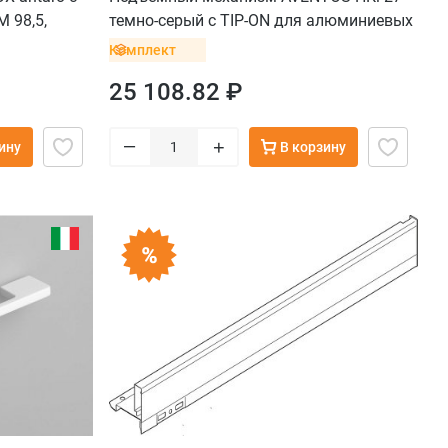
 98,5,
темно-серый с TIP-ON для алюминиевых
т 10 до 30
фасадов
Комплект
25 108.82 ₽
–
+
ину
В корзину