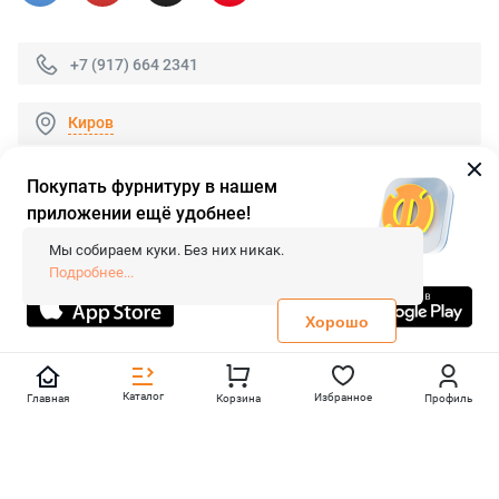
+7 (917) 664 2341
Киров
Покупать фурнитуру в нашем
приложении ещё удобнее!
© 2026 «FieraShop.ru»
Сопровождение сайта
- Вебформат.
Мы собираем куки. Без них никак.
Все права защищены.
Подробнее...
Не является публичной офертой
Политика конфиденциальности
Хорошо
Каталог
Избранное
Главная
Корзина
Профиль