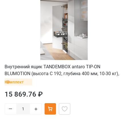
Внутренний ящик TANDEMBOX antaro TIP-ON
BLUMOTION (высота C 192, глубина 400 мм, 10-30 кг),
серый орион
Комплект
15 869.76 ₽
–
+