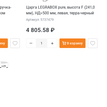
ручка-
Царга LEGRABOX pure, высота F (241,0
ром
мм), НД=500 мм, левая, терра-черный
Артикул: 5737479
4 805.58 ₽
–
+
ину
В корзину