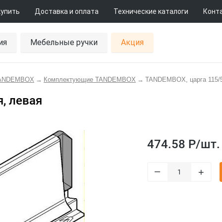
купить
Доставка и оплата
Технические каталоги
Конт
ия
Мебельные ручки
Акция
TANDEMBOX
→
Комплектующие TANDEMBOX
→
TANDEMBOX, царга 115/5
, левая
474.58 Р/
шт.
–
+