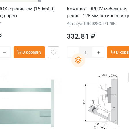
OX с релингом (150х500)
Комплект RR002 мебельная 
од пресс
релинг 128 мм сатиновый х
1
Артикул: RR002SC.5/128K
₽
332.81 ₽
–
+
+
В корзину
В корз