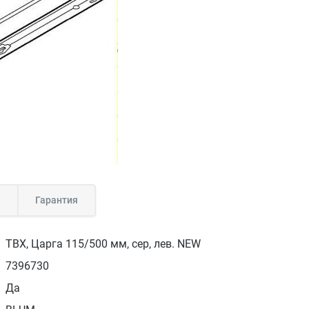
а
Гарантия
TBX, Царга 115/500 мм, сер, лев. NEW
7396730
Да