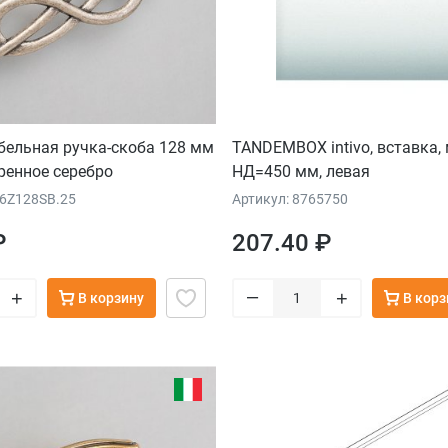
ебельная ручка-скоба 128 мм
TANDEMBOX intivo, вставка, 
ренное серебро
НД=450 мм, левая
36Z128SB.25
Артикул: 8765750
₽
207.40 ₽
–
+
+
В корзину
В корз