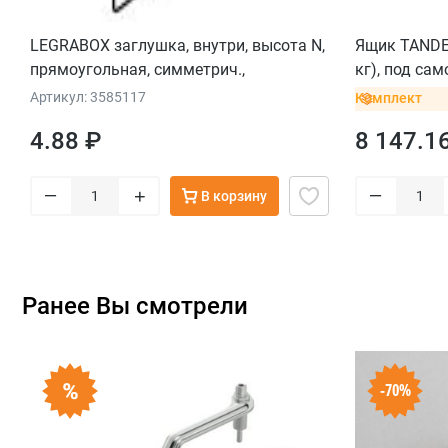
LEGRABOX заглушка, внутри, высота N,
Ящик TANDE
прямоугольная, симметрич.,
кг), под сам
углубленная (blum), терра-черный
Артикул: 3585117
Комплект
4.88 ₽
8 147.1
–
–
+
В корзину
Ранее Вы смотрели
-70%