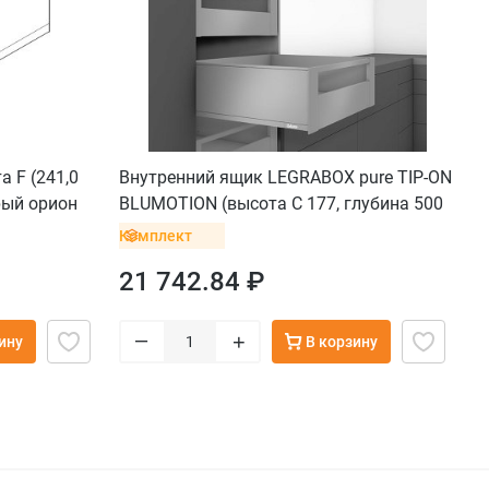
 F (241,0
Внутренний ящик LEGRABOX pure TIP-ON
рый орион
BLUMOTION (высота C 177, глубина 500
мм, до 40 кг), серый орион
Комплект
21 742.84 ₽
–
+
ину
В корзину