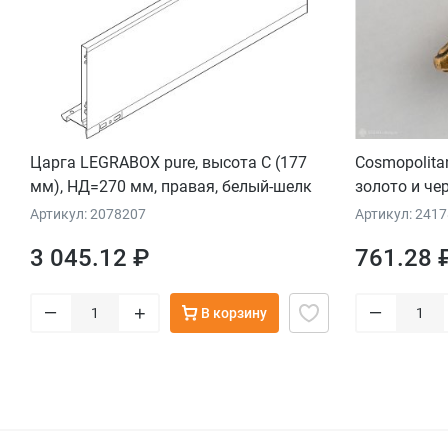
Царга LEGRABOX pure, высота C (177
Cosmopolita
мм), НД=270 мм, правая, белый-шелк
золото и че
стеганым о
Артикул: 2078207
Артикул: 241
3 045.12 ₽
761.28 
–
–
+
В корзину