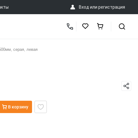
акты
Вход
или
регистрация
00мм, серая, левая
В корзину