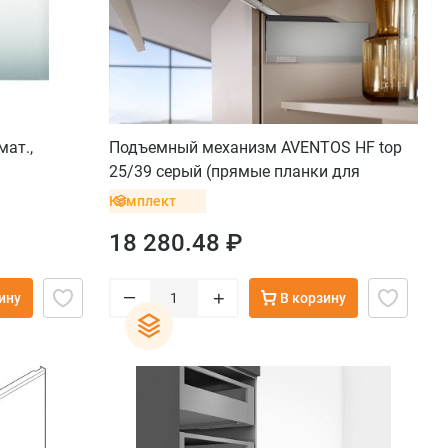
мат.,
Подъемный механизм AVENTOS HF top
25/39 серый (прямые планки для
рычага и крестообразные с винтом для
Комплект
петель)
18 280.48 ₽
–
+
ину
В корзину