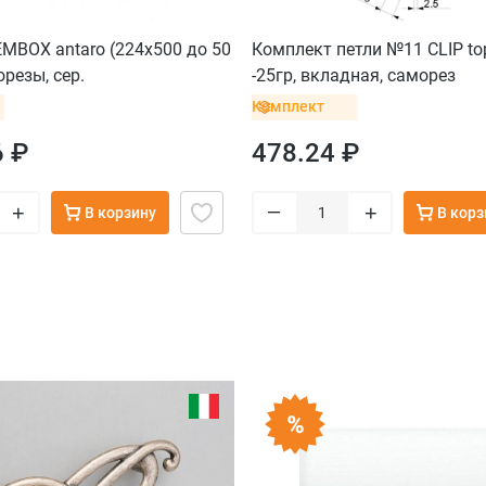
MBOX antaro (224х500 до 50
Комплект петли №11 CLIP to
орезы, сер.
-25гр, вкладная, саморез
Комплект
6 ₽
478.24 ₽
–
+
+
В корзину
В корз