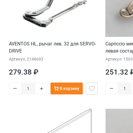
AVENTOS HL, рычаг лев. 32 для SERVO-
Capriccio м
DRIVE
левая соста
Артикул: 2148692
Артикул: 150
279.38 ₽
251.32 
–
–
+
В корзину