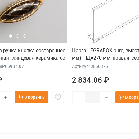
n ручка кнопка состаренное
Царга LEGRABOX pure, высота
рная глянцевая керамика со
мм), НД=270 мм, правая, се
рнаментом
78P069B4.07
Артикул: 3860376
₽
2 834.06 ₽
–
+
+
В корзину
В корз