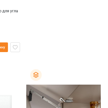
p для угла
ину