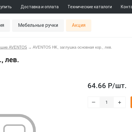
купить
Доставка и оплата
Технические каталоги
Конт
ия
Мебельные ручки
Акция
ющие AVENTOS
→
AVENTOS HK, заглушка основная кор., лев.
, лев.
64.66 Р/
шт.
–
+