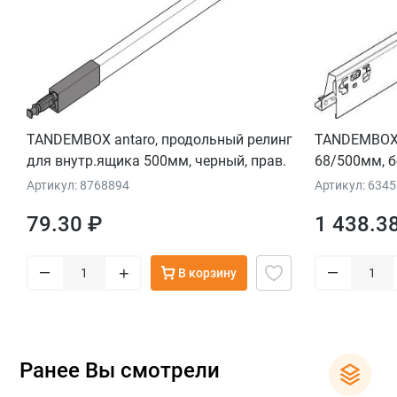
TANDEMBOX antaro, продольный релинг
TANDEMBOX i
для внутр.ящика 500мм, черный, прав.
68/500мм, б
Артикул: 8768894
Артикул: 634
79.30 ₽
1 438.3
–
–
+
В корзину
Ранее Вы смотрели