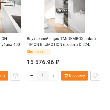
P-ON
Внутренний ящик TANDEMBOX antaro
лубина 400
TIP-ON BLUMOTION (высота D 224,
SERTA, серый
глубина 300 мм, до 10 кг), серый орион
Комплект
15 576.96 ₽
–
+
ину
В корзину