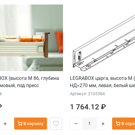
OX (высота М 86, глубина
LEGRABOX царга, высота M (
мовый, под пресс
НД=270 мм, левая, белый ш
6
Артикул: 2103384
₽
1 764.12 ₽
–
+
+
В корзину
В корз