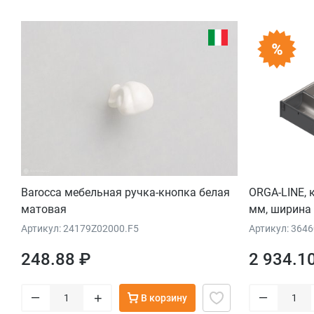
Barocca мебельная ручка-кнопка белая
ORGA-LINE, 
матовая
мм, ширина
Артикул: 24179Z02000.F5
Артикул: 364
248.88 ₽
2 934.1
–
–
+
В корзину