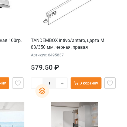
ная 100гр,
TANDEMBOX intivo/antaro, царга M
83/350 мм, черная, правая
Артикул: 6495837
579.50 ₽
–
+
ину
В корзину