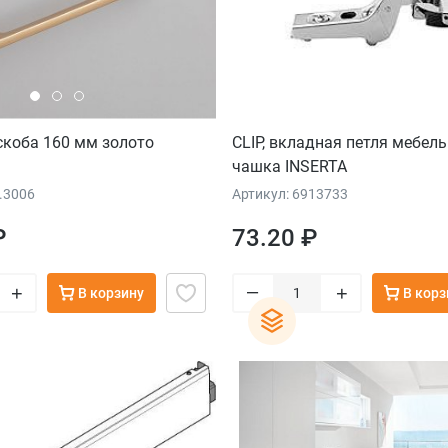
скоба 160 мм золото
CLIP, вкладная петля мебель
чашка INSERTA
.3006
Артикул: 6913733
₽
73.20 ₽
–
+
+
В корзину
В корз