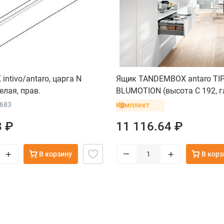
ntivo/antaro, царга N
Ящик TANDEMBOX antaro TI
елая, прав.
BLUMOTION (высота C 192, г
мм, до 20 кг), крепление IN
5683
Комплект
орион
8 ₽
11 116.64 ₽
–
+
+
В корзину
В корз