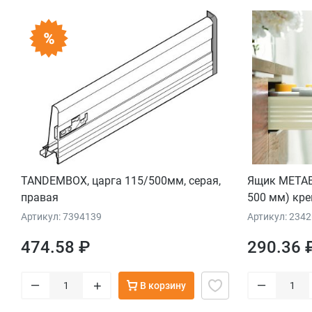
TANDEMBOX, царга 115/500мм, серая,
Ящик METAB
правая
500 мм) кре
Артикул: 7394139
Артикул: 2342
474.58 ₽
290.36 
–
–
+
В корзину