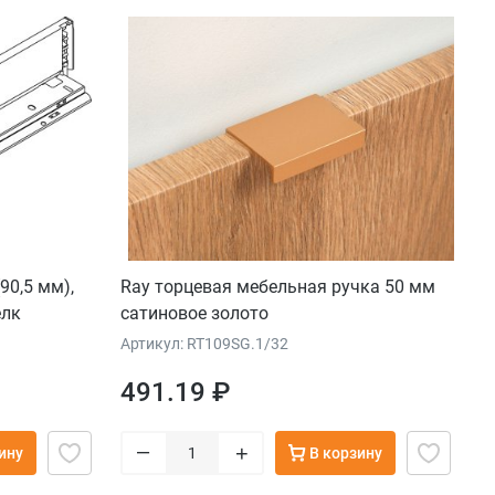
90,5 мм),
Ray торцевая мебельная ручка 50 мм
елк
сатиновое золото
Артикул: RT109SG.1/32
491.19 ₽
–
+
ину
В корзину