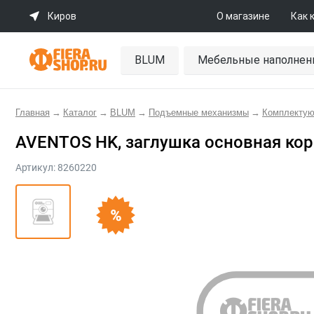
Киров
О магазине
Как 
BLUM
Мебельные наполнен
Главная
→
Каталог
→
BLUM
→
Подъемные механизмы
→
Комплекту
AVENTOS HK, заглушка основная кор.
Артикул:
8260220