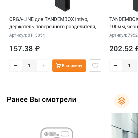
ORGA-LINE для TANDEMBOX intivo,
TANDEMBOX,
держатель поперечного разделителя,
100мм, чер
черный
Артикул: 8113854
Артикул: 795
157.38 ₽
202.52 
–
–
+
В корзину
Ранее Вы смотрели