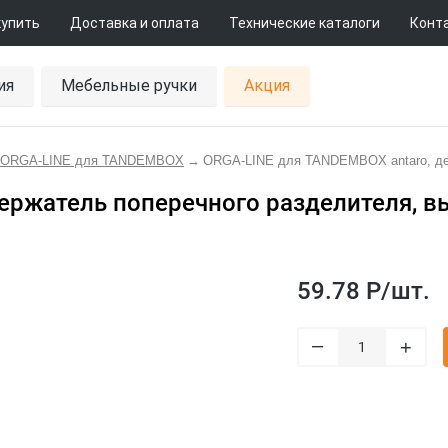
купить
Доставка и оплата
Технические каталоги
Конт
ия
Мебельные ручки
Акция
 ORGA-LINE для TANDEMBOX
→
ORGA-LINE для TANDEMBOX antaro, дер
ержатель поперечного разделителя, вы
59.78 Р/
шт.
–
+