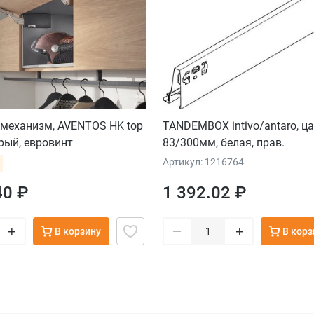
механизм, AVENTOS HK top
TANDEMBOX intivo/antaro, ц
ерый, евровинт
83/300мм, белая, прав.
Артикул: 1216764
40 ₽
1 392.02 ₽
–
+
+
В корзину
В корз