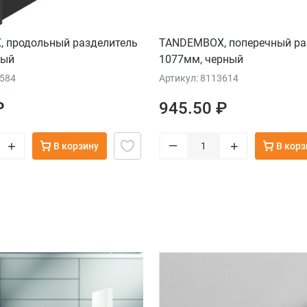
 продольный разделитель
TANDEMBOX, поперечный ра
ный
1077мм, черный
2584
Артикул: 8113614
₽
945.50 ₽
–
+
+
В корзину
В корз