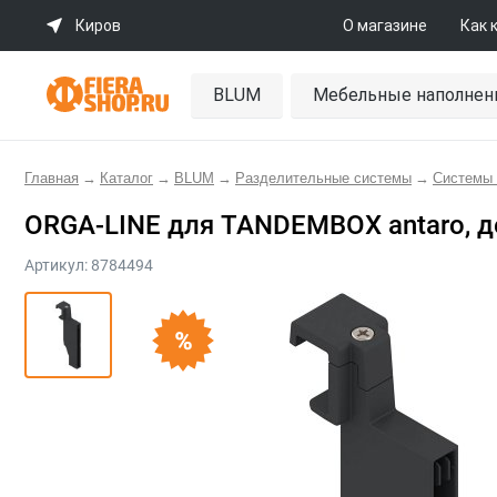
Киров
О магазине
Как 
BLUM
Мебельные наполнен
Главная
→
Каталог
→
BLUM
→
Разделительные системы
→
Системы
ORGA-LINE для TANDEMBOX antaro, д
Артикул:
8784494