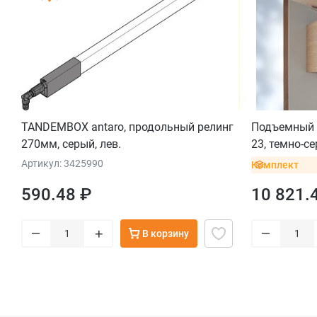
TANDEMBOX antaro, продольный релинг
Подъемный 
270мм, серый, лев.
23, темно-с
Артикул: 3425990
Комплект
590.48 ₽
10 821.
–
–
+
В корзину