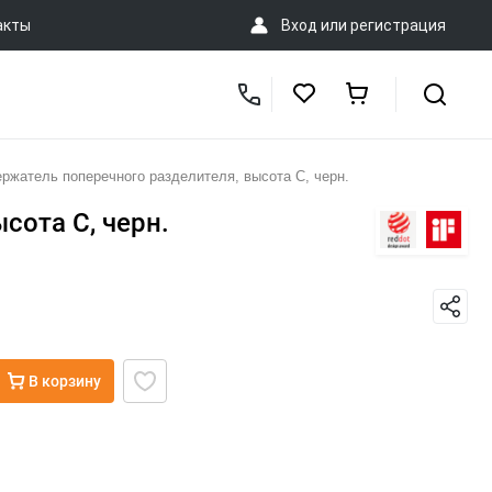
акты
Вход
или
регистрация
жатель поперечного разделителя, высота C, черн.
сота C, черн.
В корзину