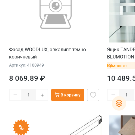
Фасад WOODLUX, эвкалипт темно-
Ящик TANDE
коричневый
BLUMOTION (
мм, вес ящи
Артикул: 4100949
Комплект
саморезы, 
8 069.89 ₽
10 489.
–
–
+
В корзину