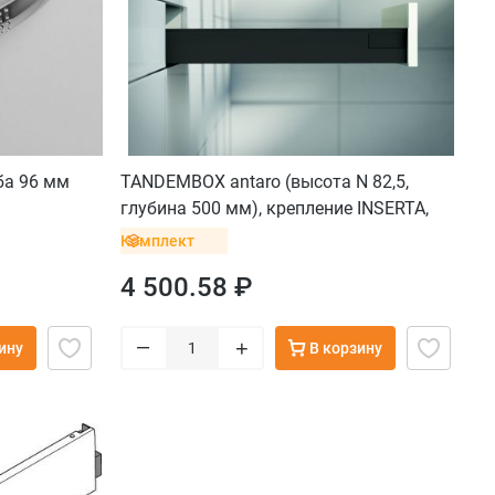
ба 96 мм
TANDEMBOX antaro (высота N 82,5,
глубина 500 мм), крепление INSERTA,
черный
Комплект
4 500.58 ₽
–
+
ину
В корзину