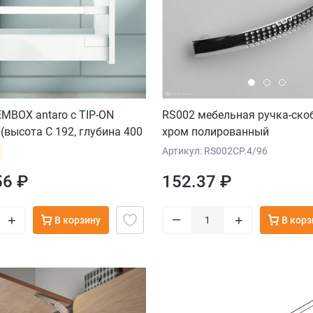
MBOX antaro с TIP-ON
RS002 мебельная ручка-ско
высота С 192, глубина 400
хром полированный
ка до 20 кг), крепление под
Артикул: RS002CP.4/96
белый
56 ₽
152.37 ₽
–
+
+
В корзину
В корз