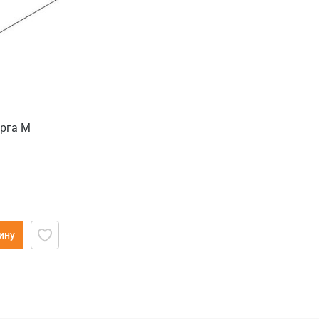
арга М
ину