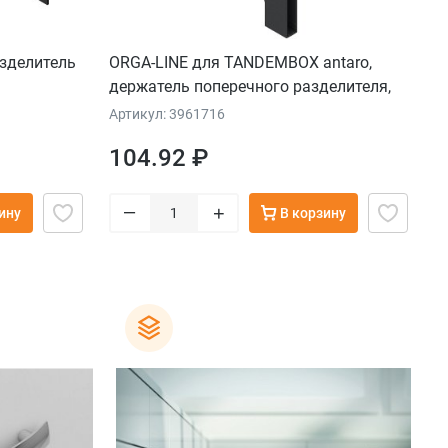
зделитель
ORGA-LINE для TANDEMBOX antaro,
держатель поперечного разделителя,
высота D, черн.
Артикул: 3961716
104.92 ₽
–
+
ину
В корзину