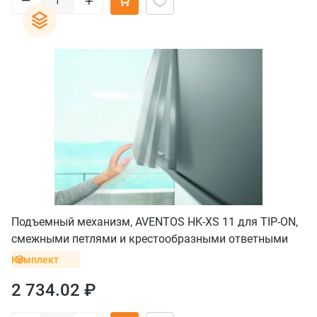
+
Подъемный механизм, AVENTOS HK-XS 11 для TIP-ON,
смежными петлями и крестообразными ответными
планками с винтом
Комплект
2 734.02 ₽