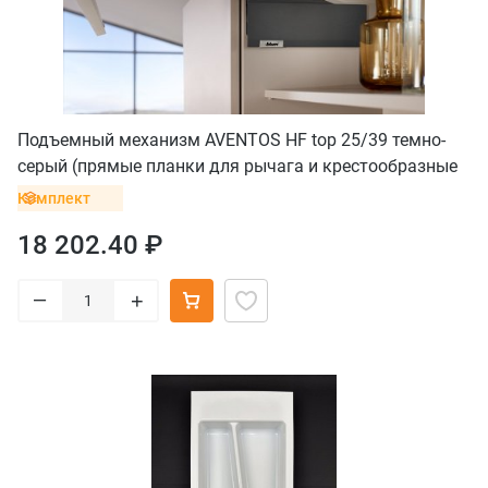
Подъемный механизм AVENTOS HF top 25/39 темно-
серый (прямые планки для рычага и крестообразные
без винта для петель)
Комплект
18 202.40 ₽
–
+