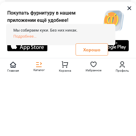
Покупать фурнитуру в нашем
приложении ещё удобнее!
© 2026 «FieraShop.ru»
Сопровождение сайта
- Вебформат.
Мы собираем куки. Без них никак.
Все права защищены.
Подробнее...
Не является публичной офертой
Политика конфиденциальности
Хорошо
Каталог
Избранное
Главная
Корзина
Профиль