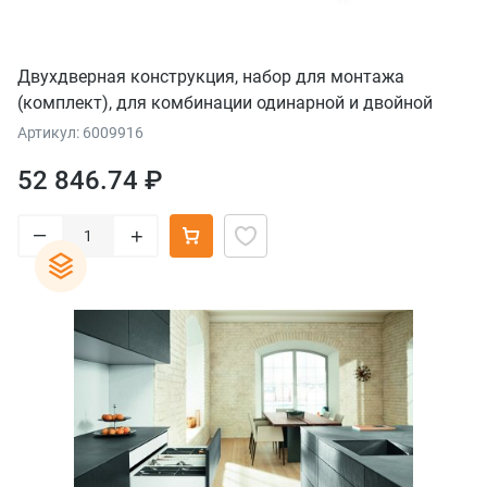
Двухдверная конструкция, набор для монтажа
(комплект), для комбинации одинарной и двойной
дверей, внутренняя ширина конструкции внутренняя
Артикул: 6009916
ширина конструкции однодверная конструкция: 700
52 846.74 ₽
мм, лев.
–
+