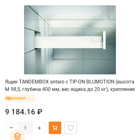
Ящик TANDEMBOX antaro с TIP-ON BLUMOTION (высота
М 98,5, глубина 400 мм, вес ящика до 20 кг), крепление
под саморезы, белый
Комплект
9 184.16 ₽
–
+