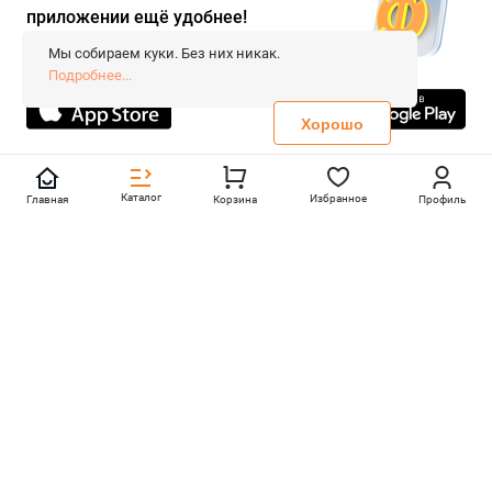
приложении ещё удобнее!
© 2026 «FieraShop.ru»
Сопровождение сайта
- Вебформат.
Мы собираем куки. Без них никак.
Все права защищены.
Подробнее...
Не является публичной офертой
Политика конфиденциальности
Хорошо
Каталог
Избранное
Главная
Корзина
Профиль