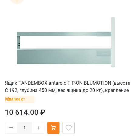
Ящик TANDEMBOX antaro с TIP-ON BLUMOTION (высота
С 192, глубина 450 мм, вес ящика до 20 кг), крепление
под саморезы, серый
Комплект
10 614.00 ₽
–
+