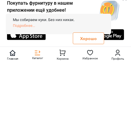
Покупать фурнитуру в нашем
приложении ещё удобнее!
© 2026 «FieraShop.ru»
Сопровождение сайта
- Вебформат.
Мы собираем куки. Без них никак.
Все права защищены.
Подробнее...
Не является публичной офертой
Политика конфиденциальности
Хорошо
Каталог
Избранное
Главная
Корзина
Профиль