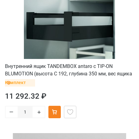
Внутренний ящик TANDEMBOX antaro с TIP-ON
BLUMOTION (высота С 192, глубина 350 мм, вес ящика
до 20 кг), черный
Комплект
11 292.32 ₽
–
+