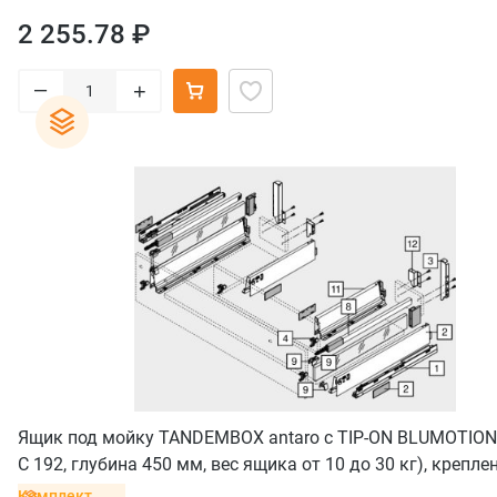
2 255.78 ₽
–
+
Ящик под мойку TANDEMBOX antaro с TIP-ON BLUMOTION
С 192, глубина 450 мм, вес ящика от 10 до 30 кг), крепле
inserta, серый
Комплект