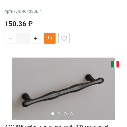
Артикул: RC433BL.4
150.36 ₽
–
+
WMN815 мебельная ручка-скоба 128 мм черный