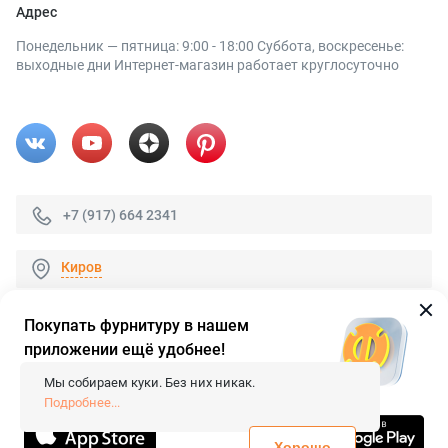
Адрес
Понедельник — пятница: 9:00 - 18:00 Суббота, воскресенье:
выходные дни Интернет-магазин работает круглосуточно
+7 (917) 664 2341
Киров
Покупать фурнитуру в нашем
приложении ещё удобнее!
© 2026 «FieraShop.ru»
Сопровождение сайта
- Вебформат.
Мы собираем куки. Без них никак.
Все права защищены.
Подробнее...
Не является публичной офертой
Политика конфиденциальности
Хорошо