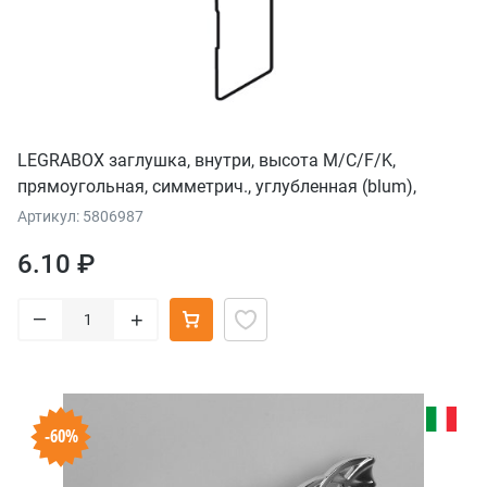
LEGRABOX заглушка, внутри, высота M/C/F/K,
прямоугольная, симметрич., углубленная (blum),
терра-черный
Артикул: 5806987
6.10 ₽
–
+
-60%