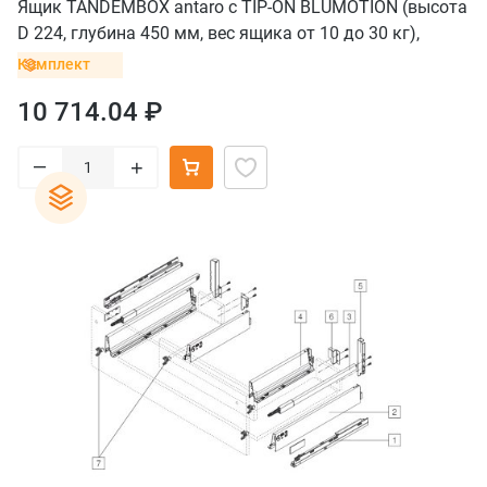
Ящик TANDEMBOX antaro с TIP-ON BLUMOTION (высота
D 224, глубина 450 мм, вес ящика от 10 до 30 кг),
крепление INSERTA, серый
Комплект
10 714.04 ₽
–
+