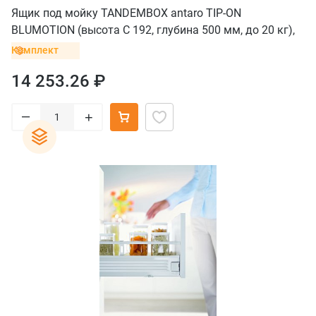
Ящик под мойку TANDEMBOX antaro TIP-ON
BLUMOTION (высота C 192, глубина 500 мм, до 20 кг),
крепление INSERTA, серый орион
Комплект
14 253.26 ₽
–
+